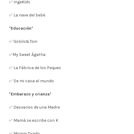
✅ IngeKids
✅ La nave del bebé
*Educación*
✅ Gololo&Toin
✅My Sweet Ágatha
✅ La Fábrica de los Peques
✅ De mi casa al mundo
*Embarazo y crianza*
✅ Desvarios de una Madre
✅ Mamá se escribe con K
✅ Miriam Tirado