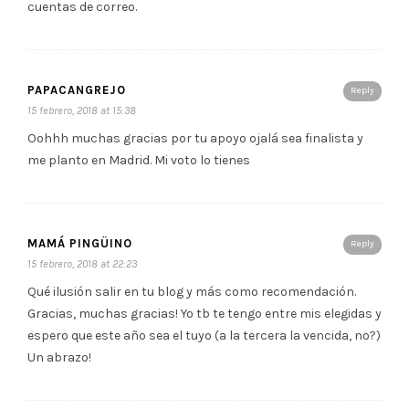
cuentas de correo.
PAPACANGREJO
Reply
15 febrero, 2018 at 15:38
Oohhh muchas gracias por tu apoyo ojalá sea finalista y
me planto en Madrid. Mi voto lo tienes
MAMÁ PINGÜINO
Reply
15 febrero, 2018 at 22:23
Qué ilusión salir en tu blog y más como recomendación.
Gracias, muchas gracias! Yo tb te tengo entre mis elegidas y
espero que este año sea el tuyo (a la tercera la vencida, no?)
Un abrazo!