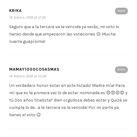
KRIKA
Reply
18 febrero, 2018 at 12:30
Seguro que a la tercera va la vencida ya verás, mi voto lo
tienes desde que empezaron las votaciones 😉 Mucha
suerte guapísima!
MAMAY1000COSASMAS
Reply
18 febrero, 2018 at 23:06
Un verdadero honor estar en este listado! Madre mía! Para
mí que es la primera vez lo de estar nominada es 😍😍😍😍 y
tú Dos años finalista? Bien orgullosa debes estar y Quizá se
cumpla lo de… a la tercera va la vencida! Por mi parte ya
tienes el voto 😉